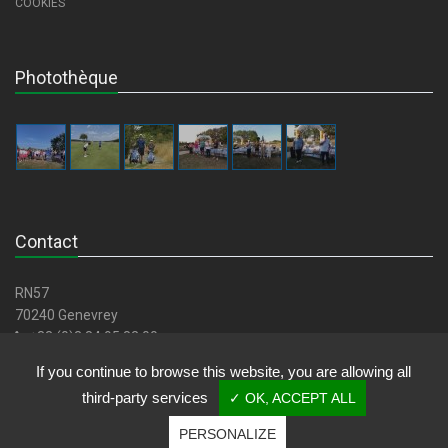
COOKIES
Photothèque
Contact
RN57
70240 Genevrey
+33 (0)3 84 95 82 00
golfdeluxeuilbellevue@wanadoo.fr
If you continue to browse this website, you are allowing all
third-party services
✓ OK, ACCEPT ALL
PERSONALIZE
Copyright © Golf de Luxeuil-Bellevue - Tous droits réservés.